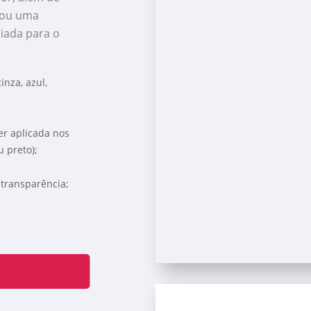
riou uma
ciada para o
inza, azul,
ser aplicada nos
u preto);
transparência;