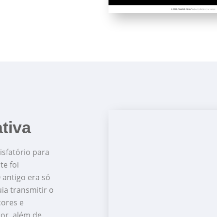
tiva
sfatório para
te foi
 antigo era só
a transmitir o
cores e
or, além de