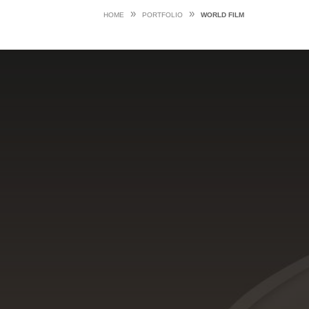
»
»
HOME
PORTFOLIO
WORLD FILM