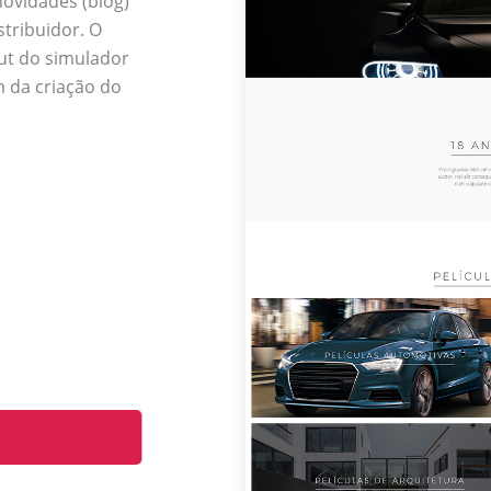
novidades (blog)
stribuidor. O
out do simulador
m da criação do