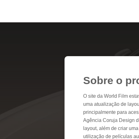
Sobre o pr
O site da World Film esta
uma atualização de layou
principalmente para aces
Agência Coruja Design 
layout, além de criar um
utilização de películas a