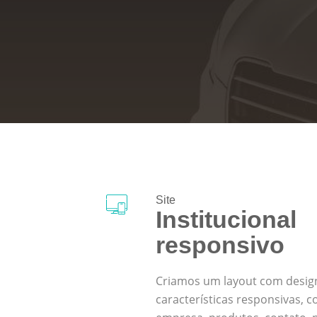
Site
Institucional
responsivo
Criamos um layout com design 
características responsivas, 