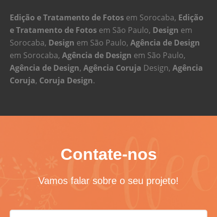
Edição e Tratamento de Fotos
em Sorocaba,
Edição
e Tratamento de Fotos
em São Paulo,
Design
em
Sorocaba,
Design
em São Paulo,
Agência de Design
em Sorocaba,
Agência de Design
em São Paulo,
Agência de Design
,
Agência Coruja
Design,
Agência
Coruja
,
Coruja Design
.
Contate-nos
Vamos falar sobre o seu projeto!