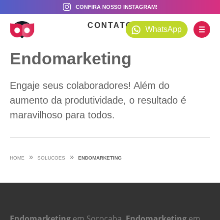
CONFIRA NOSSO INSTAGRAM!
CONTATO
WhatsApp
Endomarketing
Engaje seus colaboradores! Além do
aumento da produtividade, o resultado é
maravilhoso para todos.
»
»
HOME
SOLUCOES
ENDOMARKETING
Endomarketing
em Sorocaba,
Endomarketing
em