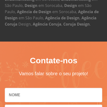
São Paulo,
Design
em Sorocaba,
Design
em São
Paulo,
Agência de Design
em Sorocaba,
Agência de
Design
em São Paulo,
Agência de Design
,
Agência
Coruja
Design,
Agência Coruja
,
Coruja Design
.
Contate-nos
Vamos falar sobre o seu projeto!
NOME