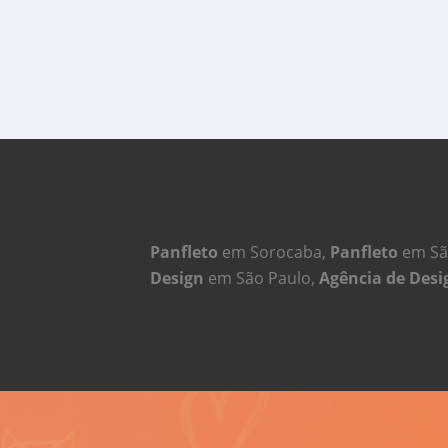
Panfleto
em Sorocaba,
Panfleto
em Sã
Design
em São Paulo,
Agência de Desi