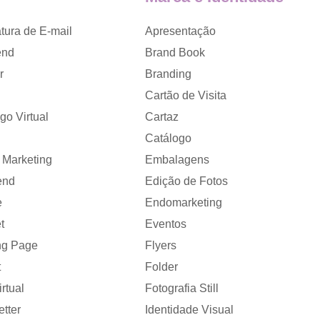
tura de E-mail
Apresentação
end
Brand Book
r
Branding
Cartão de Visita
go Virtual
Cartaz
Catálogo
 Marketing
Embalagens
end
Edição de Fotos
e
Endomarketing
t
Eventos
ng Page
Flyers
t
Folder
rtual
Fotografia Still
tter
Identidade Visual