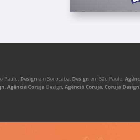
o Paulo,
Design
em Sorocaba,
Design
em São Paulo,
Agênc
gn
,
Agência Coruja
Design,
Agência Coruja
,
Coruja Design