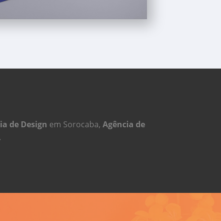
ia de Design
em Sorocaba,
Agência de
.