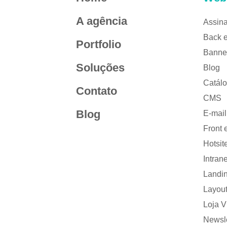
A agência
Assina
Back 
Portfolio
Banne
Soluções
Blog
Catálo
Contato
CMS
Blog
E-mail
Front 
Hotsit
Intrane
Landi
Layou
Loja Vi
Newsle